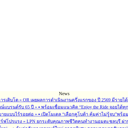
News
การเติบโต
»
OR เผยผลการดำเนินงานครึ่งแรกของ ปี 2569 มีรายได้
ณ์แบรนด์รับ 65 ปี
»
▪︎ พร้อมเชื่อมแนวคิด “Enjoy the Ride จอยได้ท
รขายแบบไร้รอยต่อ
»
▪︎ เปิดโมเดล “เลือกคูโบต้า คุ้มค่าไม่รู้จบ”พร
เสิร์ฟโปรแรง
»
LPN ยกระดับคุณภาพชีวิตคนทำงานอมตะชลบุรี ผ่านโ