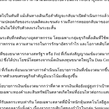
มดไปในทันที แม้เส้นทางเดินเรือสำคัญจะกลับมาเปิดดำเนินการแล้ว
วามปลอดภัยของระบบผลิตและขนส่ง รวมถึงการทยอยกลับมาของกอง
ันไม่ให้ปรับตัวลงแรงในระยะสั้น
นระดับที่กดดันบางอุตสาหกรรม โดยเฉพาะกลุ่มธุรกิจดั้งเดิมที่ใช้พ
ตสาหกรรม ความสามารถในการรักษาอัตรากำไร และโอกาสเติบโต
ทีของธนาคารกลางสหรัฐฯ หรือ Fed ที่เริ่มส่งสัญญาณเข้มงวดมากข
าน AI ซึ่งได้ประโยชน์โดยตรงจากเม็ดเงินลงทุนขนาดใหญ่ใน Data C
อง Fed ที่เริ่มสะท้อนแนวทางการดำเนินนโยบายการเงินที่เข้มงวดม
ศตัวเลขเศรษฐกิจสำคัญมีแนวโน้มเพิ่มสูงขึ้น
ยบายการเงินเข้มงวดมากกว่าที่คาด หากเงินเฟ้อยังอยู่สูงกว่าเป้
ดยเฉพาะทองคำและสินทรัพย์ในตลาดเกิดใหม่ที่อ่อนไหวต่อกระแสเง
ับผลกระทบเท่ากัน โดยเฉพาะตลาดที่มีน้ำหนักหุ้นเทคโนโลยีสูงและอ
อลลาร์แข็งค่า เนื่องจากการเติบโตของกำไรในกลุ่ม Semiconducto