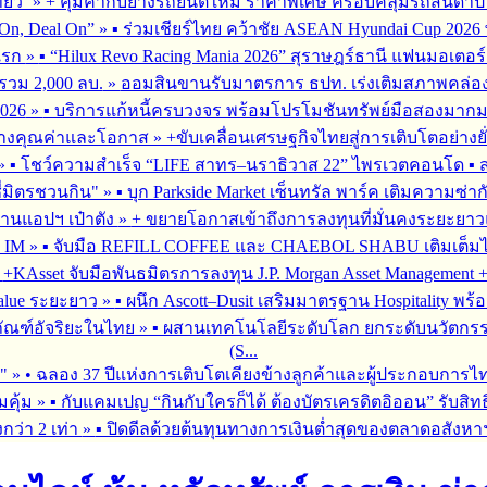
่ยว’
»
+ คุ้มค่ากับยางรถยนต์ใหม่ ราคาพิเศษ ครอบคลุมรถสันดาป แ
On, Deal On”
»
▪︎ ร่วมเชียร์ไทย คว้าชัย ASEAN Hyundai Cup 202
มแรก
»
▪︎ “Hilux Revo Racing Mania 2026” สุราษฎร์ธานี แฟนมอเตอร
นรวม 2,000 ลบ.
»
ออมสินขานรับมาตรการ ธปท. เร่งเติมสภาพคล่อง SME
026
»
▪︎ บริการแก้หนี้ครบวงจร พร้อมโปรโมชันทรัพย์มือสองมากมาย 
สร้างคุณค่าและโอกาส
»
+ขับเคลื่อนเศรษฐกิจไทยสู่การเติบโตอย่างยั
»
▪︎ โชว์ความสำเร็จ “LIFE สาทร–นราธิวาส 22” ไพรเวตคอนโด ▪︎ ส
ซี่มิตรชวนกิน"
»
▪︎ บุก Parkside Market เซ็นทรัล พาร์ค เติมความซ่า
ผ่านแอปฯ เป๋าตัง
»
+ ขยายโอกาสเข้าถึงการลงทุนที่มั่นคงระยะยาวและ
G IM
»
▪︎ จับมือ REFILL COFFEE และ CHAEBOL SHABU เติมเต็มไลฟ์
»
+KAsset จับมือพันธมิตรการลงทุน J.P. Morgan Asset Management +รุก
alue ระยะยาว
»
▪︎ ผนึก Ascott–Dusit เสริมมาตรฐาน Hospitality
ภัณฑ์อัจริยะในไทย
»
▪︎ ผสานเทคโนโลยีระดับโลก ยกระดับนวัตกรร
(S...
ร"
»
• ฉลอง 37 ปีแห่งการเติบโตเคียงข้างลูกค้าและผู้ประกอบการไ
มคุ้ม
»
▪︎ กับแคมเปญ “กินกับใครก็ได้ ต้องบัตรเครดิตอิออน” รับสิทธ
กว่า 2 เท่า
»
▪︎ ปิดดีลด้วยต้นทุนทางการเงินต่ำสุดของตลาดอสังหา