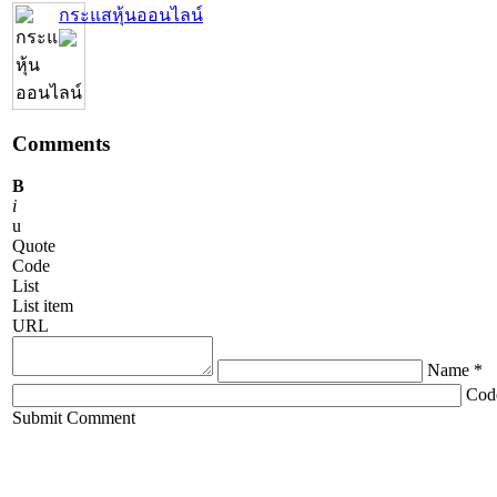
กระแสหุ้นออนไลน์
Comments
B
i
u
Quote
Code
List
List item
URL
Name *
Cod
ChronoComments by
Joomla Professional Solutions
Submit Comment