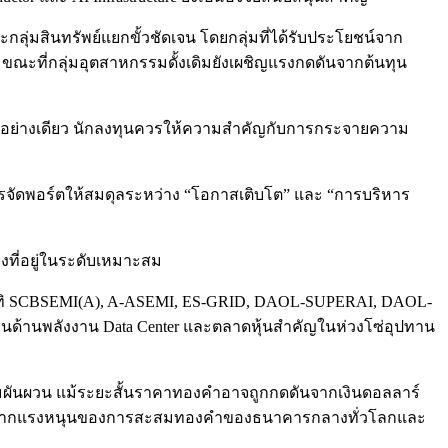
่มสินทรัพย์แยกขั้วชัดเจน โดยกลุ่มที่ได้รับประโยชน์จาก
น ขณะที่กลุ่มอุตสาหกรรมดั้งเดิมยังเผชิญแรงกดดันจากต้นทุน
พียงอย่างเดียว นักลงทุนควรให้ความสำคัญกับการกระจายความ
ควรจัดพอร์ตให้สมดุลระหว่าง “โอกาสเติบโต” และ “การบริหาร
ที่อยู่ในระดับเหมาะสม
อาทิ SCBSEMI(A), A-ASEMI, ES-GRID, DAOL-SUPERAI, DAOL-
นด้านพลังงาน Data Center และตลาดหุ้นสำคัญในห่วงโซ่อุปทาน
มผันผวน แม้ระยะสั้นราคาทองคำอาจถูกกดดันจากเงินดอลลาร์
sifier จากแรงหนุนของการสะสมทองคำของธนาคารกลางทั่วโลกและ