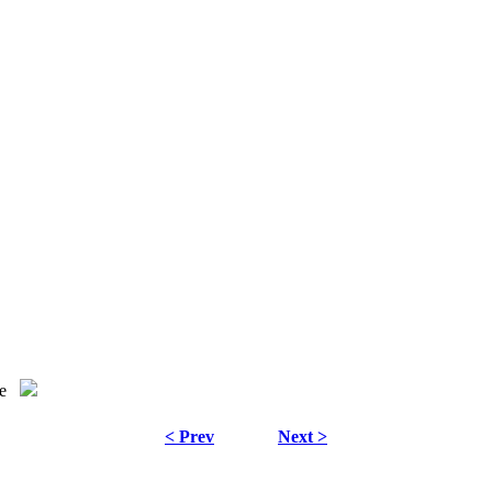
e
< Prev
Next >