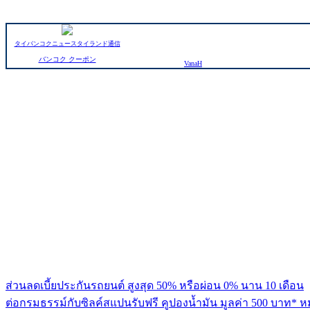
タイバンコクニュースタイランド通信
バンコク クーポン
VanaH
ส่วนลดเบี้ยประกันรถยนต์ สูงสุด 50% หรือผ่อน 0% นาน 10 เดือน
ต่อกรมธรรม์กับซิลค์สแปนรับฟรี คูปองน้ำมัน มูลค่า 500 บาท* ห