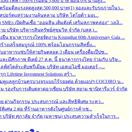
ละไฟฟ้า 100% เริ่มต้น 5,800 บาท ผ่อน 0% นานสูง...
6 พร้อมดีลแรงลดสูงสุด 500,000 บาท(1) จองและรับรถภายในว...
์สปอร์ตแห่ร่วมงานล้นหลาม บริษัท โตโยต้า มอเ...
s เปิดสินเชื่อ “ออมสิน เติมตังค์ เสริมสภาพคล่อง” วงเงิ...
บริษัท บริหารสินทรัพย์สุขุมวิท จำกัด (บสส.)...
่งยืน ธนาคารกรุงไทยจัดงาน Krungthai 60th Anniversary Gala ...
ร้างเสร็จสมบูรณ์ 100% พร้อมโอนกรรมสิทธิ์แ...
กับอาหารแซ่บให้สายกินตลอด 3 เดือน เครื่องดื่มเป๊ปซ...
มีศักภาพ ดีเดย์ 27 ส.ค. นี้ ธนาคารกรุงไทย ร่วมกับ บริษ...
สไตล์ระดับพรีเมียม บริษัท เอสเอไอซี มอเตอร์ –...
 Lifetime Investment Solutions สร้า...
 พร้อมดูแลลูกบ้านครบวงจรแบบไร้รอยต่อ ด้วยแอปฯ COCORO บ...
ม รองรับการเติบตลาดอาเซียน บริษัท สยาม ซานิทารีแวร์ จำกัด
ทย ผ่านกิจกรรม ประสบการณ์ และสิทธิพิเศษ ระหว...
ิพิเศษ 2 ต่อ ที่ร้านอาหารดังในศูนย์การค้าเซ...
ฯ บริษัท ศุภาลัย จำกัด (มหาชน) ประสบความสำเร็จในการ...