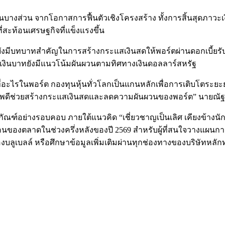
งทุนบางส่วน จากโอกาสการฟื้นตัวเชิงโครงสร้าง ทั้งการสิ้นสุดภาวะ
สะท้อนเศรษฐกิจที่แข็งแรงขึ้น
ียังมีบทบาทสำคัญในการสร้างกระแสเงินสดให้พอร์ตผ่านดอกเบี้ยรับ
่เงินบาทยังมีแนวโน้มผันผวนตามทิศทางเงินดอลลาร์สหรัฐ
ี่อะไรในพอร์ต กองทุนหุ้นทั่วโลกเป็นแกนหลักเพื่อการเติบโตระย
ณภาพดีช่วยสร้างกระแสเงินสดและลดความผันผวนของพอร์ต” นายณั
ตภัณฑ์อย่างรอบคอบ ภายใต้แนวคิด “เชี่ยวชาญเป็นเลิศ เคียงข้างนั
นของตลาดในช่วงครึ่งหลังของปี 2569 สำหรับผู้ที่สนใจวางแผนกา
ลูเบลล์ หรือศึกษาข้อมูลเพิ่มเติมผ่านทุกช่องทางของบริษัทหลักทร