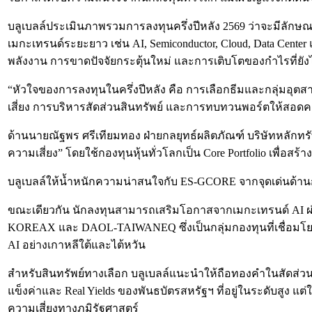
บลูเบลล์ประเมินภาพรวมการลงทุนครึ่งปีหลัง 2569 ว่าจะมีลักษ
เมกะเทรนด์ระยะยาว เช่น AI, Semiconductor, Cloud, Data Cente
พลังงาน การขาดปัจจัยกระตุ้นใหม่ และการเติบโตของกำไรที่ยัง
“หัวใจของการลงทุนในครึ่งปีหลัง คือ การเลือกธีมและกลุ่มอุต
เสี่ยง การบริหารสัดส่วนสินทรัพย์ และการทบทวนพอร์ตให้สอดคล้
ด้านนายณัฐพร ศรีเทียมทอง ฝ่ายกลยุทธ์ผลิตภัณฑ์ บริษัทหลักทร
ความเสี่ยง” โดยใช้กองทุนหุ้นทั่วโลกเป็น Core Portfolio เพื่อส
บลูเบลล์ให้น้ำหนักความน่าสนใจกับ ES-GCORE จากจุดเด่นด้า
ขณะเดียวกัน นักลงทุนสามารถเสริมโอกาสจากเมกะเทรนด์ AI ผ
KOREAX และ DAOL-TAIWANEQ ซึ่งเป็นกลุ่มกองทุนที่เชื่อมโย
AI อย่างเกาหลีใต้และไต้หวัน
สำหรับสินทรัพย์ทางเลือก บลูเบลล์แนะนำให้ถือทองคำในสัดส
แข็งค่าและ Real Yields ของพันธบัตรสหรัฐฯ ที่อยู่ในระดับส
ความเสี่ยงทางภูมิรัฐศาสตร์