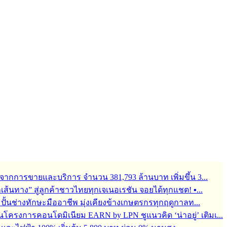
จากการขายและบริการ จำนวน 381,793 ล้านบาท เพิ่มขึ้น 3...
ุกเส้นทาง” สู่ลูกค้าชาวไทยทุกเจเนอเรชัน จอยได้ทุกแชต! ▪...
้อมปั้นช่างทักษะมืออาชีพ มุ่งเคียงข้างเกษตรกรทุกฤดูกาลท...
ครงการคอนโดมิเนียม EARN by LPN ชูแนวคิด ‘น่าอยู่’ เติมเ...