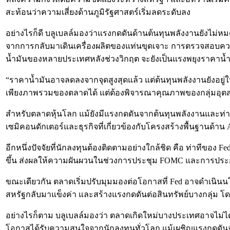
สะท้อนว่าความเสี่ยงด้านภูมิรัฐศาสตร์เริ่มลดระดับลง
อย่างไรก็ดี บลูเบลล์มองว่าแรงกดดันด้านต้นทุนพลังงานยังไม่ห
จากการกลับมาเดินเครื่องผลิตของแท่นขุดเจาะ การตรวจสอบค
น้ำมันของหลายประเทศหลังช่วงวิกฤต จะยังเป็นแรงพยุงราคาน้ำม
“ราคาน้ำมันอาจลดลงจากจุดสูงสุดแล้ว แต่ต้นทุนพลังงานยังอยู่ใ
เพียงภาพรวมของตลาดได้ แต่ต้องพิจารณาคุณภาพของกลุ่มอุ
สำหรับตลาดหุ้นโลก แม้ยังมีแรงกดดันจากต้นทุนพลังงานและท่า
เซมิคอนดักเตอร์และธุรกิจที่เกี่ยวข้องกับโครงสร้างพื้นฐานด้
อีกหนึ่งปัจจัยที่นักลงทุนต้องติดตามอย่างใกล้ชิด คือ ท่าทีข
ขึ้น ส่งผลให้ความผันผวนในช่วงการประชุม FOMC และการประกา
ขณะเดียวกัน ตลาดเริ่มปรับมุมมองต่อโอกาสที่ Fed อาจดำเนินนโ
สหรัฐกลับมาแข็งค่า และสร้างแรงกดดันต่อสินทรัพย์บางกลุ่ม โ
อย่างไรก็ตาม บลูเบลล์มองว่า ตลาดเกิดใหม่บางประเทศอาจไม่ได้ร
โอกาสได้รับความสนใจจากนักลงทุนทั่วโลก แม้เผชิญแรงกดดันจากด