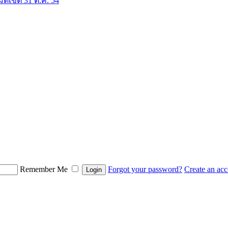
มดเขต 31 ต.ค. 54
Remember Me
Forgot your password?
Create an ac