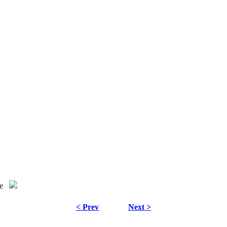
e
< Prev
Next >