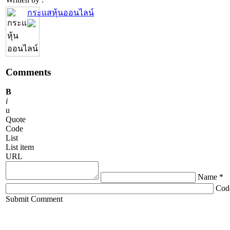
กระแสหุ้นออนไลน์
Comments
B
i
u
Quote
Code
List
List item
URL
Name *
Cod
ChronoComments by
Joomla Professional Solutions
Submit Comment