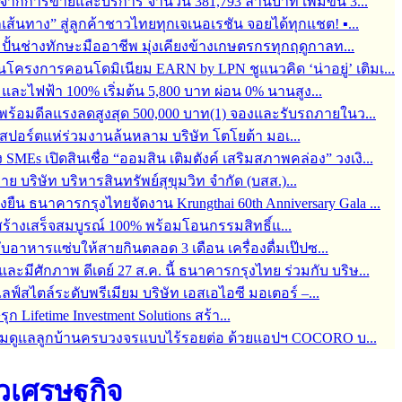
จากการขายและบริการ จำนวน 381,793 ล้านบาท เพิ่มขึ้น 3...
ุกเส้นทาง” สู่ลูกค้าชาวไทยทุกเจเนอเรชัน จอยได้ทุกแชต! ▪...
้อมปั้นช่างทักษะมืออาชีพ มุ่งเคียงข้างเกษตรกรทุกฤดูกาลท...
ครงการคอนโดมิเนียม EARN by LPN ชูแนวคิด ‘น่าอยู่’ เติมเ...
ละไฟฟ้า 100% เริ่มต้น 5,800 บาท ผ่อน 0% นานสูง...
6 พร้อมดีลแรงลดสูงสุด 500,000 บาท(1) จองและรับรถภายในว...
์สปอร์ตแห่ร่วมงานล้นหลาม บริษัท โตโยต้า มอเ...
s เปิดสินเชื่อ “ออมสิน เติมตังค์ เสริมสภาพคล่อง” วงเงิ...
บริษัท บริหารสินทรัพย์สุขุมวิท จำกัด (บสส.)...
่งยืน ธนาคารกรุงไทยจัดงาน Krungthai 60th Anniversary Gala ...
ร้างเสร็จสมบูรณ์ 100% พร้อมโอนกรรมสิทธิ์แ...
กับอาหารแซ่บให้สายกินตลอด 3 เดือน เครื่องดื่มเป๊ปซ...
มีศักภาพ ดีเดย์ 27 ส.ค. นี้ ธนาคารกรุงไทย ร่วมกับ บริษ...
สไตล์ระดับพรีเมียม บริษัท เอสเอไอซี มอเตอร์ –...
 Lifetime Investment Solutions สร้า...
 พร้อมดูแลลูกบ้านครบวงจรแบบไร้รอยต่อ ด้วยแอปฯ COCORO บ...