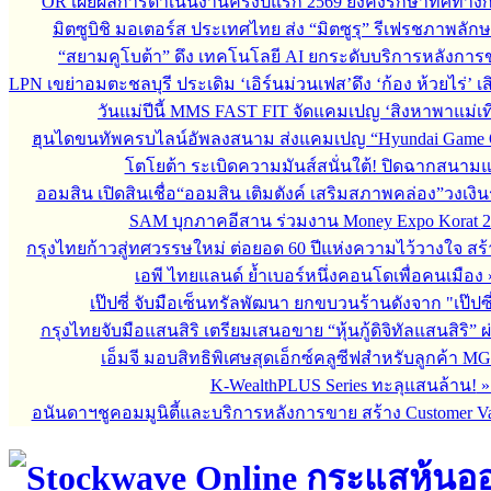
OR เผยผลการดำเนินงานครึ่งปีแรก 2569 ยังคงรักษาทิศทาง
มิตซูบิชิ มอเตอร์ส ประเทศไทย ส่ง “มิตซูรุ” รีเฟรชภาพลักษ
“สยามคูโบต้า” ดึง เทคโนโลยี AI ยกระดับบริการหลังกา
LPN เขย่าอมตะชลบุรี ประเดิม ‘เอิร์นม่วนเฟส’ดึง ‘ก้อง ห้วยไร่’ 
วันแม่ปีนี้ MMS FAST FIT จัดแคมเปญ ‘สิงหาพาแม่เที
ฮุนไดขนทัพครบไลน์อัพลงสนาม ส่งแคมเปญ “Hyundai Game 
โตโยต้า ระเบิดความมันส์สนั่นใต้! ปิดฉากสนา
ออมสิน เปิดสินเชื่อ“ออมสิน เติมตังค์ เสริมสภาพคล่อง”วงเงิ
SAM บุกภาคอีสาน ร่วมงาน Money Expo Korat 2
กรุงไทยก้าวสู่ทศวรรษใหม่ ต่อยอด 60 ปีแห่งความไว้วางใจ 
เอพี ไทยแลนด์ ย้ำเบอร์หนึ่งคอนโดเพื่อคนเมือง
เป๊ปซี่ จับมือเซ็นทรัลพัฒนา ยกขบวนร้านดังจาก "เป๊ป
กรุงไทยจับมือแสนสิริ เตรียมเสนอขาย “หุ้นกู้ดิจิทัลแสนสิริ” 
เอ็มจี มอบสิทธิพิเศษสุดเอ็กซ์คลูซีฟสำหรับลูกค้า M
K-WealthPLUS Series ทะลุแสนล้าน!
อนันดาฯชูคอมมูนิตี้และบริการหลังการขาย สร้าง Customer V