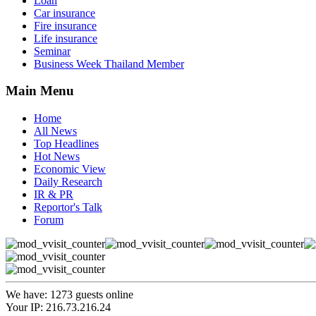
Loan
Car insurance
Fire insurance
Life insurance
Seminar
Business Week Thailand Member
Main Menu
Home
All News
Top Headlines
Hot News
Economic View
Daily Research
IR & PR
Reportor's Talk
Forum
We have: 1273 guests online
Your IP: 216.73.216.24