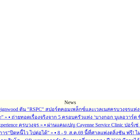
News
Reignwood ดัน "RSPC" สปอร์ตคอมเพล็กซ์และเวลเนสครบวงจรแห่งแ
fe”
»
▪︎ ถ่ายทอดเรื่องจริงจาก 5 ครอบครัวแห่ง ‘บางกอก บูเลอวาร์ด ซิ
 Experience ครบวงจร
»
▪︎ ผ่านแคมเปญ Cayenne Service Clinic ปอร์เ
การ“ปิดหนี้ไว ไปต่อได้”
»
▪︎ 8 - 9 ส.ค.69 นี้ที่ศาลแพ่งตลิ่งชัน ฟรี! ไ