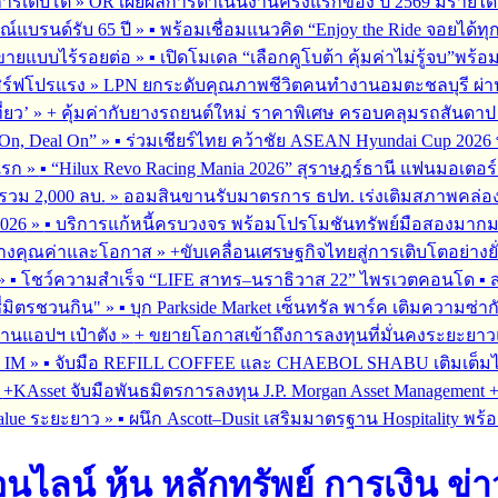
การเติบโต
»
OR เผยผลการดำเนินงานครึ่งแรกของ ปี 2569 มีรายได้
ณ์แบรนด์รับ 65 ปี
»
▪︎ พร้อมเชื่อมแนวคิด “Enjoy the Ride จอยได้ท
รขายแบบไร้รอยต่อ
»
▪︎ เปิดโมเดล “เลือกคูโบต้า คุ้มค่าไม่รู้จบ”พร
เสิร์ฟโปรแรง
»
LPN ยกระดับคุณภาพชีวิตคนทำงานอมตะชลบุรี ผ่านโ
่ยว’
»
+ คุ้มค่ากับยางรถยนต์ใหม่ ราคาพิเศษ ครอบคลุมรถสันดาป แ
On, Deal On”
»
▪︎ ร่วมเชียร์ไทย คว้าชัย ASEAN Hyundai Cup 202
มแรก
»
▪︎ “Hilux Revo Racing Mania 2026” สุราษฎร์ธานี แฟนมอเตอร
นรวม 2,000 ลบ.
»
ออมสินขานรับมาตรการ ธปท. เร่งเติมสภาพคล่อง SME
026
»
▪︎ บริการแก้หนี้ครบวงจร พร้อมโปรโมชันทรัพย์มือสองมากมาย 
สร้างคุณค่าและโอกาส
»
+ขับเคลื่อนเศรษฐกิจไทยสู่การเติบโตอย่างยั
»
▪︎ โชว์ความสำเร็จ “LIFE สาทร–นราธิวาส 22” ไพรเวตคอนโด ▪︎ ส
ซี่มิตรชวนกิน"
»
▪︎ บุก Parkside Market เซ็นทรัล พาร์ค เติมความซ่า
ผ่านแอปฯ เป๋าตัง
»
+ ขยายโอกาสเข้าถึงการลงทุนที่มั่นคงระยะยาวและ
G IM
»
▪︎ จับมือ REFILL COFFEE และ CHAEBOL SHABU เติมเต็มไลฟ์
»
+KAsset จับมือพันธมิตรการลงทุน J.P. Morgan Asset Management +รุก
alue ระยะยาว
»
▪︎ ผนึก Ascott–Dusit เสริมมาตรฐาน Hospitality