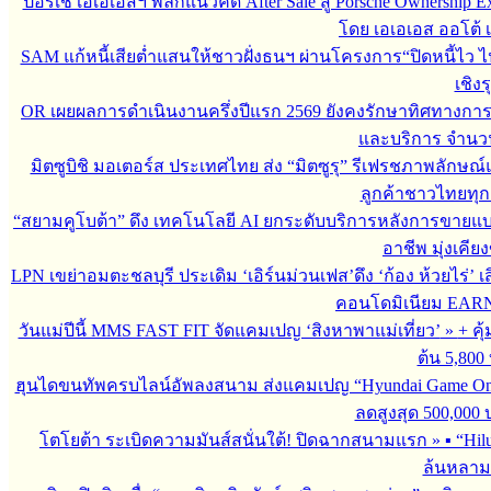
ปอร์เช่ เอเอเอสฯ พลิกแนวคิด After Sale สู่ Porsche Ownership
โดย เอเอเอส ออโต้ 
SAM แก้หนี้เสียต่ำแสนให้ชาวฝั่งธนฯ ผ่านโครงการ“ปิดหนี้ไว ไ
เชิงร
OR เผยผลการดำเนินงานครึ่งปีแรก 2569 ยังคงรักษาทิศทางกา
และบริการ จำนวน 3
มิตซูบิชิ มอเตอร์ส ประเทศไทย ส่ง “มิตซูรุ” รีเฟรชภาพลักษณ์แ
ลูกค้าชาวไทยทุกเ
“สยามคูโบต้า” ดึง เทคโนโลยี AI ยกระดับบริการหลังการขายแ
อาชีพ มุ่งเคี
LPN เขย่าอมตะชลบุรี ประเดิม ‘เอิร์นม่วนเฟส’ดึง ‘ก้อง ห้วยไร่’ 
คอนโดมิเนียม EARN by
วันแม่ปีนี้ MMS FAST FIT จัดแคมเปญ ‘สิงหาพาแม่เที่ยว’
»
+ คุ
ต้น 5,800
ฮุนไดขนทัพครบไลน์อัพลงสนาม ส่งแคมเปญ “Hyundai Game On
ลดสูงสุด 500,000
โตโยต้า ระเบิดความมันส์สนั่นใต้! ปิดฉากสนามแรก
»
▪︎ “H
ล้นหลาม 