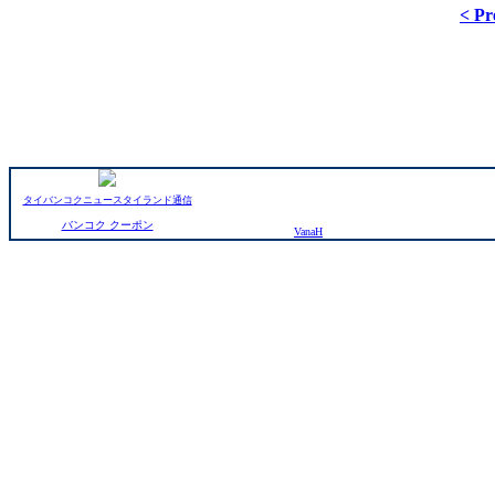
< Pr
タイバンコクニュースタイランド通信
バンコク クーポン
VanaH