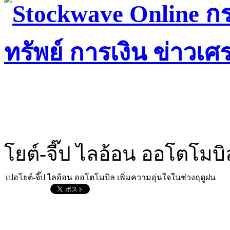
โยต์-จี๊ป ไลอ้อน ออโตโมบิ
เปอโยต์-จี๊ป ไลอ้อน ออโตโมบิล เพิ่มความอุ่นใจในช่วงฤดูฝน