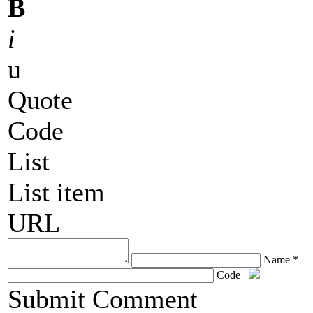
B
i
u
Quote
Code
List
List item
URL
Name *
Code
ChronoComments by
Joomla Professional Solutions
Submit Comment