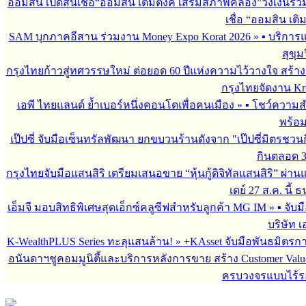
ออมสิน เปิดสินเชื่อ“ออมสิน เติมตังค์ เสริมสภาพคล่อง”วงเงินรว
เชื่อ “ออมสิน เติ
SAM บุกภาคอีสาน ร่วมงาน Money Expo Korat 2026
»
▪︎ บริกา
สุขุม
กรุงไทยก้าวสู่ทศวรรษใหม่ ต่อยอด 60 ปีแห่งความไว้วางใจ สร
กรุงไทยจัดงาน Krun
เอพี ไทยแลนด์ ย้ำเบอร์หนึ่งคอนโดเพื่อคนเมือง
»
▪︎ โชว์ความ
พร้อม
เป๊ปซี่ จับมือเซ็นทรัลพัฒนา ยกขบวนร้านดังจาก "เป๊ปซี่มิตรชวน
กินตลอด 3 เ
กรุงไทยจับมือแสนสิริ เตรียมเสนอขาย “หุ้นกู้ดิจิทัลแสนสิริ” ผ่าน
เดย์ 27 ส.ค. นี้
เอ็มจี มอบสิทธิพิเศษสุดเอ็กซ์คลูซีฟสำหรับลูกค้า MG IM
»
▪︎ จั
บริษัท เ
K-WealthPLUS Series ทะลุแสนล้าน!
»
+KAsset จับมือพันธมิตรการล
อนันดาฯชูคอมมูนิตี้และบริการหลังการขาย สร้าง Customer Val
ครบวงจรแบบไร้ร