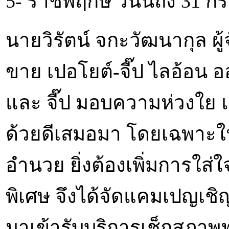
5- ราชพฤกษ์ วันนี้ถึง 31 
นายวิรัตน์ จกะวัฒนากุล ผู
ขาย เปอโยต์-จี๊ป ไลอ้อน 
และ จี๊ป มอบความห่วงใย แ
ด้วยดีเสมอมา โดยเฉพาะใน
อำนวย ยิ่งต้องเพิ่มการใส
พิเศษ จึงได้จัดแคมเปญเช
มาเข้ารับบริการเช็กสภาพฟร