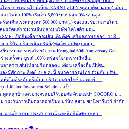
้อมปั้นช่างทักษะมืออาชีพ มุ่งเคียงข้างเกษตรกรทุกฤดูกาลท...
ครงการคอนโดมิเนียม EARN by LPN ชูแนวคิด ‘น่าอยู่’ เติมเ...
ละไฟฟ้า 100% เริ่มต้น 5,800 บาท ผ่อน 0% นานสูง...
6 พร้อมดีลแรงลดสูงสุด 500,000 บาท(1) จองและรับรถภายในว...
์สปอร์ตแห่ร่วมงานล้นหลาม บริษัท โตโยต้า มอเ...
s เปิดสินเชื่อ “ออมสิน เติมตังค์ เสริมสภาพคล่อง” วงเงิ...
บริษัท บริหารสินทรัพย์สุขุมวิท จำกัด (บสส.)...
่งยืน ธนาคารกรุงไทยจัดงาน Krungthai 60th Anniversary Gala ...
ร้างเสร็จสมบูรณ์ 100% พร้อมโอนกรรมสิทธิ์แ...
กับอาหารแซ่บให้สายกินตลอด 3 เดือน เครื่องดื่มเป๊ปซ...
มีศักภาพ ดีเดย์ 27 ส.ค. นี้ ธนาคารกรุงไทย ร่วมกับ บริษ...
สไตล์ระดับพรีเมียม บริษัท เอสเอไอซี มอเตอร์ –...
 Lifetime Investment Solutions สร้า...
 พร้อมดูแลลูกบ้านครบวงจรแบบไร้รอยต่อ ด้วยแอปฯ COCORO บ...
ม รองรับการเติบตลาดอาเซียน บริษัท สยาม ซานิทารีแวร์ จำกัด
ทย ผ่านกิจกรรม ประสบการณ์ และสิทธิพิเศษ ระหว...