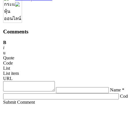
Comments
B
i
u
Quote
Code
List
List item
URL
Name *
Cod
ChronoComments by
Joomla Professional Solutions
Submit Comment