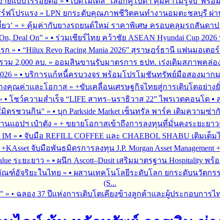
รขายแบบไร้รอยต่อ
»
▪︎ เปิดโมเดล “เลือกคูโบต้า คุ้มค่าไม่รู้จบ”พร
เสิร์ฟโปรแรง
»
LPN ยกระดับคุณภาพชีวิตคนทำงานอมตะชลบุรี ผ่านโ
่ยว’
»
+ คุ้มค่ากับยางรถยนต์ใหม่ ราคาพิเศษ ครอบคลุมรถสันดาป แ
On, Deal On”
»
▪︎ ร่วมเชียร์ไทย คว้าชัย ASEAN Hyundai Cup 202
มแรก
»
▪︎ “Hilux Revo Racing Mania 2026” สุราษฎร์ธานี แฟนมอเตอร
นรวม 2,000 ลบ.
»
ออมสินขานรับมาตรการ ธปท. เร่งเติมสภาพคล่อง SME
026
»
▪︎ บริการแก้หนี้ครบวงจร พร้อมโปรโมชันทรัพย์มือสองมากมาย 
สร้างคุณค่าและโอกาส
»
+ขับเคลื่อนเศรษฐกิจไทยสู่การเติบโตอย่างยั
»
▪︎ โชว์ความสำเร็จ “LIFE สาทร–นราธิวาส 22” ไพรเวตคอนโด ▪︎ ส
ซี่มิตรชวนกิน"
»
▪︎ บุก Parkside Market เซ็นทรัล พาร์ค เติมความซ่า
ผ่านแอปฯ เป๋าตัง
»
+ ขยายโอกาสเข้าถึงการลงทุนที่มั่นคงระยะยาวและ
G IM
»
▪︎ จับมือ REFILL COFFEE และ CHAEBOL SHABU เติมเต็มไลฟ์
»
+KAsset จับมือพันธมิตรการลงทุน J.P. Morgan Asset Management +รุก
alue ระยะยาว
»
▪︎ ผนึก Ascott–Dusit เสริมมาตรฐาน Hospitality
ภัณฑ์อัจริยะในไทย
»
▪︎ ผสานเทคโนโลยีระดับโลก ยกระดับนวัตกรร
(S...
ร"
»
• ฉลอง 37 ปีแห่งการเติบโตเคียงข้างลูกค้าและผู้ประกอบการไ