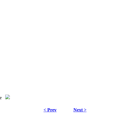
e
< Prev
Next >