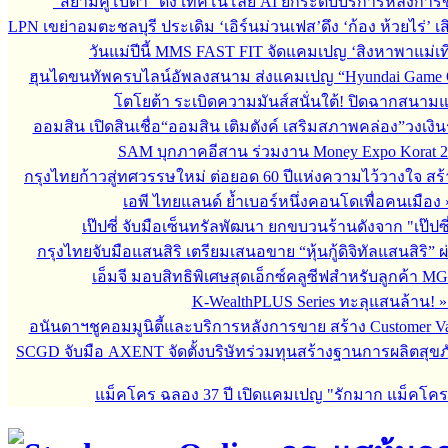
“สยามคูโบต้า” ดึง เทคโนโลยี AI ยกระดับบริการหลังกา
LPN เขย่าอมตะชลบุรี ประเดิม ‘เอิร์นม่วนเฟส’ดึง ‘ก้อง ห้วยไร่’ 
วันแม่ปีนี้ MMS FAST FIT จัดแคมเปญ ‘สิงหาพาแม่เที
ฮุนไดขนทัพครบไลน์อัพลงสนาม ส่งแคมเปญ “Hyundai Game 
โตโยต้า ระเบิดความมันส์สนั่นใต้! ปิดฉากสนา
ออมสิน เปิดสินเชื่อ“ออมสิน เติมตังค์ เสริมสภาพคล่อง”วงเงิ
SAM บุกภาคอีสาน ร่วมงาน Money Expo Korat 2
กรุงไทยก้าวสู่ทศวรรษใหม่ ต่อยอด 60 ปีแห่งความไว้วางใจ 
เอพี ไทยแลนด์ ย้ำเบอร์หนึ่งคอนโดเพื่อคนเมือง
เป๊ปซี่ จับมือเซ็นทรัลพัฒนา ยกขบวนร้านดังจาก "เป๊ป
กรุงไทยจับมือแสนสิริ เตรียมเสนอขาย “หุ้นกู้ดิจิทัลแสนสิริ” 
เอ็มจี มอบสิทธิพิเศษสุดเอ็กซ์คลูซีฟสำหรับลูกค้า M
K-WealthPLUS Series ทะลุแสนล้าน!
อนันดาฯชูคอมมูนิตี้และบริการหลังการขาย สร้าง Customer V
SCGD จับมือ AXENT จัดตั้งบริษัทร่วมทุนสร้างฐานการผลิตสุข
แม็คโคร ฉลอง 37 ปี เปิดแคมเปญ "รักมาก แม็คโค