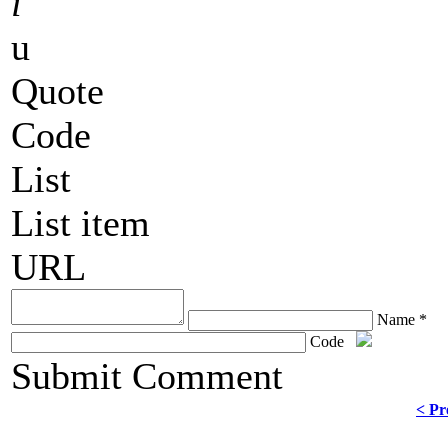
i
u
Quote
Code
List
List item
URL
Name *
Code
ChronoComments by
Joomla Professional Solutions
Submit Comment
< Pr