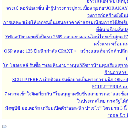
ธรรมเนียม พบได้ที่
จระเข้ คอร์ปอเรชั่น ย้ำผู้นำวงการปูกระเบื้อง ลุยต่อ“JORAKAY 
วงการก่อสร้างยั่งยื
การเคหะฯเปิดให้เอกชนยื่นเสนอราคาค่าธรรมเนียมการได้สิทธิเช่
ที่ดิน พร้อมสิ่ง
YellowTire เผยครึ่งปีแรก 2569 ตลาดยางออนไลน์ไทยเข้าสู่ยุค EV
ครั้งแรก พร้อมแ
OSP ฉลอง 135 ปี ผนึกกำลัง CPAXT
»
+สร้างแลนด์มาร์กค้าปลี
(
โก โฮลเซลล์ รับซื้อ “หอยหินงาม” หนุนวิถีชาวบ้านพุมเรียง สุรา
ร้านอาหาร 
SCULPTERRA เปิดตัวแบรนด์อย่างเป็นทางการ ผนึก Olive d
SCULPTERRA แบรน
7 ความเข้าใจผิดเกี่ยวกับ "ใบอนุญาตขับขี่รถสาธารณะ"และข้อกำห
ในประเทศไทย ภาครัฐได้กำหน
มิตซูบิชิ มอเตอร์ส เตรียมเปิดตัว"ออล-นิว ปาเจโร่" ไตรมาส 3 นี้
“ออล-นิว มิ