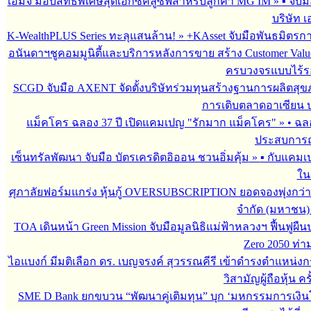
เอ็มจี มอบสิทธิพิเศษสุดเอ็กซ์คลูซีฟสำหรับลูกค้า MG IM
»
▪︎ จั
บริษัท เ
K-WealthPLUS Series ทะลุแสนล้าน!
»
+KAsset จับมือพันธมิตรการล
อนันดาฯชูคอมมูนิตี้และบริการหลังการขาย สร้าง Customer Val
ครบวงจรแบบไร้ร
SCGD จับมือ AXENT จัดตั้งบริษัทร่วมทุนสร้างฐานการผลิตสุ
การเติบตลาดอาเซียน บร
แม็คโคร ฉลอง 37 ปี เปิดแคมเปญ "รักมาก แม็คโคร"
»
• ฉล
ประสบการณ์
เซ็นทรัลพัฒนา จับมือ บัตรเครดิตอิออน ชวนอิ่มคุ้ม
»
▪︎ กับแคมเ
ใน
ศุภาลัยฟอร์มแกร่ง หุ้นกู้ OVERSUBSCRIPTION ยอดจองพุ่งกว่า 
จำกัด (มหาชน)
TOA เดินหน้า Green Mission จับมือมูลนิธิแม่ฟ้าหลวงฯ ฟื้นฟูผืน
Zero 2050 ท่
ไอแบงก์ มีมติเลือก ดร. เบญจรงค์ สุวรรณคีรี เข้าดำรงตำแหน
วิสามัญผู้ถือหุ้น คร
SME D Bank ยกขบวน “พัฒนาคู่เติมทุน” บุก ‘มหกรรมการเงินโ