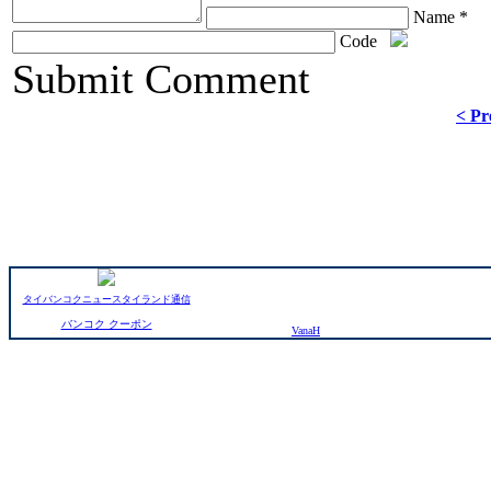
Name *
Code
ChronoComments by
Joomla Professional Solutions
Submit Comment
< Pr
タイバンコクニュースタイランド通信
バンコク クーポン
VanaH