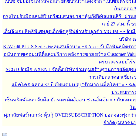
เป๊ปซี่ จับมือเซ็นทรัลพัฒนา ยกขบวนร้านดังจาก "เป๊ปซี่มิตรชวน
กินตลอด 3 เ
กรุงไทยจับมือแสนสิริ เตรียมเสนอขาย “หุ้นกู้ดิจิทัลแสนสิริ” ผ่าน
เดย์ 27 ส.ค. นี้
เอ็มจี มอบสิทธิพิเศษสุดเอ็กซ์คลูซีฟสำหรับลูกค้า MG IM
»
▪︎ จั
บริษัท เ
K-WealthPLUS Series ทะลุแสนล้าน!
»
+KAsset จับมือพันธมิตรการล
อนันดาฯชูคอมมูนิตี้และบริการหลังการขาย สร้าง Customer Val
ครบวงจรแบบไร้ร
SCGD จับมือ AXENT จัดตั้งบริษัทร่วมทุนสร้างฐานการผลิตสุ
การเติบตลาดอาเซียน บร
แม็คโคร ฉลอง 37 ปี เปิดแคมเปญ "รักมาก แม็คโคร"
»
• ฉล
ประสบการณ์
เซ็นทรัลพัฒนา จับมือ บัตรเครดิตอิออน ชวนอิ่มคุ้ม
»
▪︎ กับแคมเ
ใน
ศุภาลัยฟอร์มแกร่ง หุ้นกู้ OVERSUBSCRIPTION ยอดจองพุ่งกว่า 
จำกัด (มหาชน)