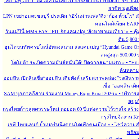
“สยามคูโบต้า” ดึง เทคโนโลยี AI ยกระดับบริการหลังการขายแ
อาชีพ มุ่งเคี
LPN เขย่าอมตะชลบุรี ประเดิม ‘เอิร์นม่วนเฟส’ดึง ‘ก้อง ห้วยไร่’ 
คอนโดมิเนียม EARN by
วันแม่ปีนี้ MMS FAST FIT จัดแคมเปญ ‘สิงหาพาแม่เที่ยว’
»
+ คุ
ต้น 5,800
ฮุนไดขนทัพครบไลน์อัพลงสนาม ส่งแคมเปญ “Hyundai Game On
ลดสูงสุด 500,000
โตโยต้า ระเบิดความมันส์สนั่นใต้! ปิดฉากสนามแรก
»
▪︎ “H
ล้นหลาม 
ออมสิน เปิดสินเชื่อ“ออมสิน เติมตังค์ เสริมสภาพคล่อง”วงเงินรว
เชื่อ “ออมสิน เติ
SAM บุกภาคอีสาน ร่วมงาน Money Expo Korat 2026
»
▪︎ บริกา
สุขุม
กรุงไทยก้าวสู่ทศวรรษใหม่ ต่อยอด 60 ปีแห่งความไว้วางใจ สร
กรุงไทยจัดงาน Krun
เอพี ไทยแลนด์ ย้ำเบอร์หนึ่งคอนโดเพื่อคนเมือง
»
▪︎ โชว์ความ
พร้อม