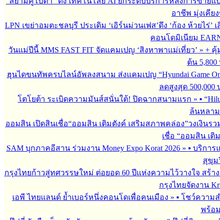
“สยามคูโบต้า” ดึง เทคโนโลยี AI ยกระดับบริการหลังการขายแ
อาชีพ มุ่งเคี
LPN เขย่าอมตะชลบุรี ประเดิม ‘เอิร์นม่วนเฟส’ดึง ‘ก้อง ห้วยไร่’ 
คอนโดมิเนียม EARN by
วันแม่ปีนี้ MMS FAST FIT จัดแคมเปญ ‘สิงหาพาแม่เที่ยว’
»
+ คุ
ต้น 5,800
ฮุนไดขนทัพครบไลน์อัพลงสนาม ส่งแคมเปญ “Hyundai Game On
ลดสูงสุด 500,000
โตโยต้า ระเบิดความมันส์สนั่นใต้! ปิดฉากสนามแรก
»
▪︎ “H
ล้นหลาม 
ออมสิน เปิดสินเชื่อ“ออมสิน เติมตังค์ เสริมสภาพคล่อง”วงเงินรว
เชื่อ “ออมสิน เติ
SAM บุกภาคอีสาน ร่วมงาน Money Expo Korat 2026
»
▪︎ บริกา
สุขุม
กรุงไทยก้าวสู่ทศวรรษใหม่ ต่อยอด 60 ปีแห่งความไว้วางใจ สร
กรุงไทยจัดงาน Krun
เอพี ไทยแลนด์ ย้ำเบอร์หนึ่งคอนโดเพื่อคนเมือง
»
▪︎ โชว์ความ
พร้อม