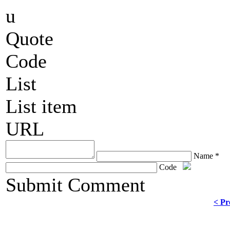
u
Quote
Code
List
List item
URL
Name *
Code
ChronoComments by
Joomla Professional Solutions
Submit Comment
< Pr