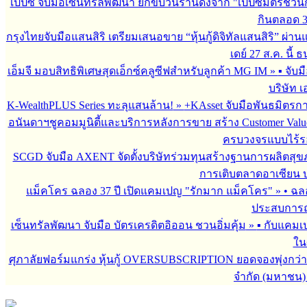
เป๊ปซี่ จับมือเซ็นทรัลพัฒนา ยกขบวนร้านดังจาก "เป๊ปซี่มิตรชวน
กินตลอด 3 เ
กรุงไทยจับมือแสนสิริ เตรียมเสนอขาย “หุ้นกู้ดิจิทัลแสนสิริ” ผ่าน
เดย์ 27 ส.ค. นี้
เอ็มจี มอบสิทธิพิเศษสุดเอ็กซ์คลูซีฟสำหรับลูกค้า MG IM
»
▪︎ จั
บริษัท เ
K-WealthPLUS Series ทะลุแสนล้าน!
»
+KAsset จับมือพันธมิตรการล
อนันดาฯชูคอมมูนิตี้และบริการหลังการขาย สร้าง Customer Val
ครบวงจรแบบไร้ร
SCGD จับมือ AXENT จัดตั้งบริษัทร่วมทุนสร้างฐานการผลิตสุ
การเติบตลาดอาเซียน บร
แม็คโคร ฉลอง 37 ปี เปิดแคมเปญ "รักมาก แม็คโคร"
»
• ฉล
ประสบการณ์
เซ็นทรัลพัฒนา จับมือ บัตรเครดิตอิออน ชวนอิ่มคุ้ม
»
▪︎ กับแคมเ
ใน
ศุภาลัยฟอร์มแกร่ง หุ้นกู้ OVERSUBSCRIPTION ยอดจองพุ่งกว่า 
จำกัด (มหาชน)