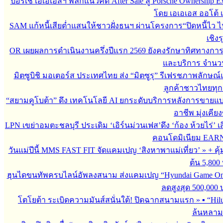
ปอร์เช่ เอเอเอสฯ พลิกแนวคิด After Sale สู่ Porsche Ownership
โดย เอเอเอส ออโต้ 
SAM แก้หนี้เสียต่ำแสนให้ชาวฝั่งธนฯ ผ่านโครงการ“ปิดหนี้ไว ไ
เชิงร
OR เผยผลการดำเนินงานครึ่งปีแรก 2569 ยังคงรักษาทิศทางกา
และบริการ จำนวน 3
มิตซูบิชิ มอเตอร์ส ประเทศไทย ส่ง “มิตซูรุ” รีเฟรชภาพลักษณ์แ
ลูกค้าชาวไทยทุกเ
“สยามคูโบต้า” ดึง เทคโนโลยี AI ยกระดับบริการหลังการขายแ
อาชีพ มุ่งเคี
LPN เขย่าอมตะชลบุรี ประเดิม ‘เอิร์นม่วนเฟส’ดึง ‘ก้อง ห้วยไร่’ 
คอนโดมิเนียม EARN by
วันแม่ปีนี้ MMS FAST FIT จัดแคมเปญ ‘สิงหาพาแม่เที่ยว’
»
+ คุ
ต้น 5,800
ฮุนไดขนทัพครบไลน์อัพลงสนาม ส่งแคมเปญ “Hyundai Game On
ลดสูงสุด 500,000
โตโยต้า ระเบิดความมันส์สนั่นใต้! ปิดฉากสนามแรก
»
▪︎ “H
ล้นหลาม 