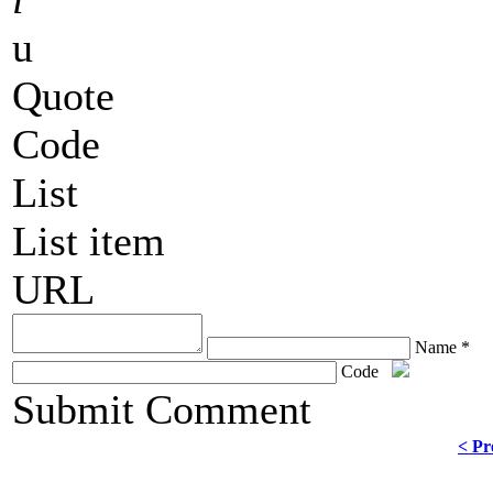
u
Quote
Code
List
List item
URL
Name *
Code
ChronoComments by
Joomla Professional Solutions
Submit Comment
< Pr