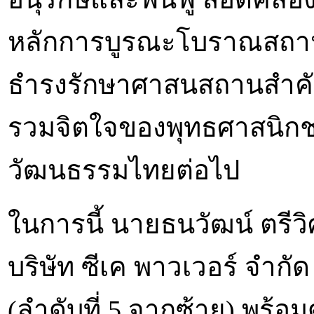
หลักการบูรณะโบราณสถาน 
ธำรงรักษาศาสนสถานสำคัญข
รวมจิตใจของพุทธศาสนิก
วัฒนธรรมไทยต่อไป
ในการนี้ นายธนวัฒน์ ตรีว
บริษัท ซีเค พาวเวอร์ จำก
(ลำดับที่ 5 จากซ้าย) พร้อมด