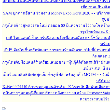
ออมสิน เปิดสินเชื่อ“ออมสิน เติมตังค์ เสริมสภาพคล่อง”วงเงินรว
เชื่อ “ออมสิน เติ
SAM บุกภาคอีสาน ร่วมงาน Money Expo Korat 2026
»
▪︎ บริกา
สุขุม
กรุงไทยก้าวสู่ทศวรรษใหม่ ต่อยอด 60 ปีแห่งความไว้วางใจ สร
กรุงไทยจัดงาน Krun
เอพี ไทยแลนด์ ย้ำเบอร์หนึ่งคอนโดเพื่อคนเมือง
»
▪︎ โชว์ความ
พร้อม
เป๊ปซี่ จับมือเซ็นทรัลพัฒนา ยกขบวนร้านดังจาก "เป๊ปซี่มิตรชวน
กินตลอด 3 เ
กรุงไทยจับมือแสนสิริ เตรียมเสนอขาย “หุ้นกู้ดิจิทัลแสนสิริ” ผ่าน
เดย์ 27 ส.ค. นี้
เอ็มจี มอบสิทธิพิเศษสุดเอ็กซ์คลูซีฟสำหรับลูกค้า MG IM
»
▪︎ จั
บริษัท เ
K-WealthPLUS Series ทะลุแสนล้าน!
»
+KAsset จับมือพันธมิตรการล
อนันดาฯชูคอมมูนิตี้และบริการหลังการขาย สร้าง Customer Val
ครบวงจรแบบไร้ร